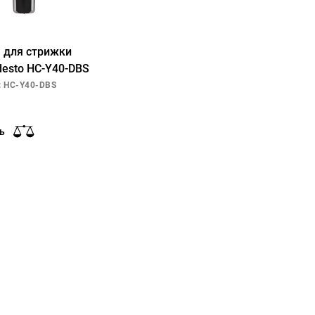
 для стрижки
desto HC-Y40-DBS
: HC-Y40-DBS
ь