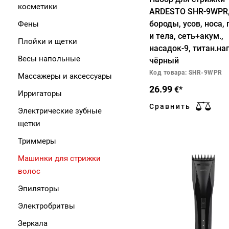
косметики
ARDESTO SHR-9WPR,
бороды, усов, носа,
Фены
и тела, сеть+акум.,
Плойки и щетки
насадок-9, титан.на
Весы напольные
чёрный
Код товара: SHR-9WPR
Массажеры и аксессуары
26.99
€*
Ирригаторы
Сравнить
Электрические зубные
щетки
Триммеры
Машинки для стрижки
волос
Эпиляторы
Электробритвы
Зеркала