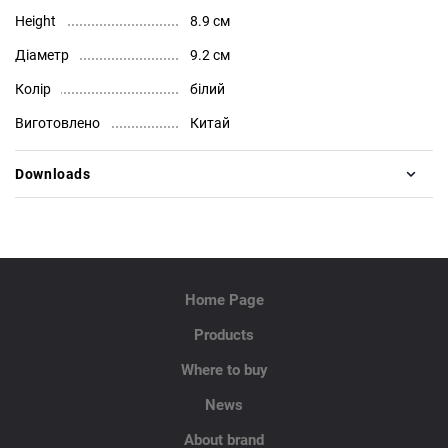
Height
8.9 см
Діаметр
9.2 см
Колір
білий
Виготовлено
Китай
Downloads
Home Page
Products
Where to buy
News
About brand