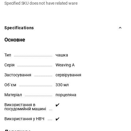
Specified SKU does not have related ware
Specifications
Основне
Тип
чашка
Серія
Weaving A
Застосування
сервірування
Об`єм
330 мл
Матеріал
порцеляна
Використання в
✔️
посудомийній машині
Використання у НВЧ
✔️