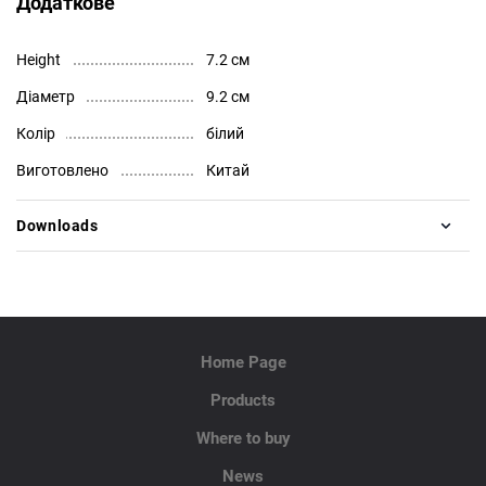
Додаткове
Height
7.2 см
Діаметр
9.2 см
Колір
білий
Виготовлено
Китай
Downloads
Home Page
Products
Where to buy
News