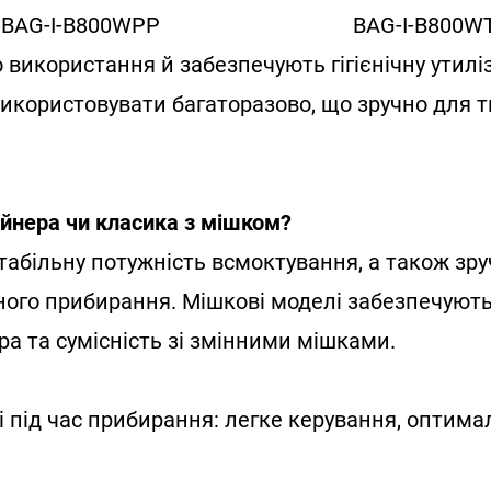
BAG-I-B800WPP
BAG-I-B800W
 використання й забезпечують гігієнічну утилі
икористовувати багаторазово, що зручно для ти
ейнера чи класика з мішком?
абільну потужність всмоктування, а також зру
ного прибирання. Мішкові моделі забезпечуют
ра та сумісність зі змінними мішками.
і під час прибирання: легке керування, оптима