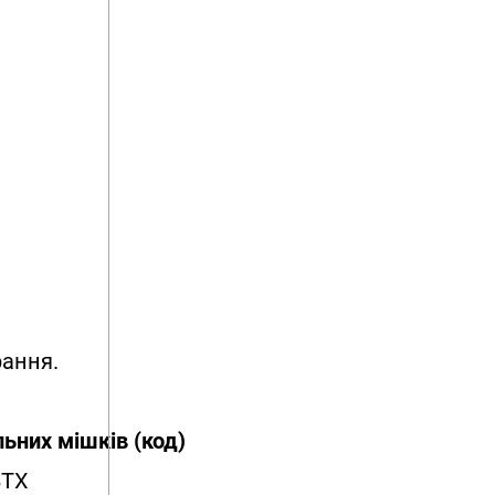
рання.
льних мішків (код)
BTX