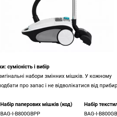
и: сумісність і вибір
игінальні набори змінних мішків. У кожному
подбати про запас і не відволікатися від приби
Набір паперових мішків (код)
Набір тексти
BAG-I-B800GBPP
BAG-I-B800G