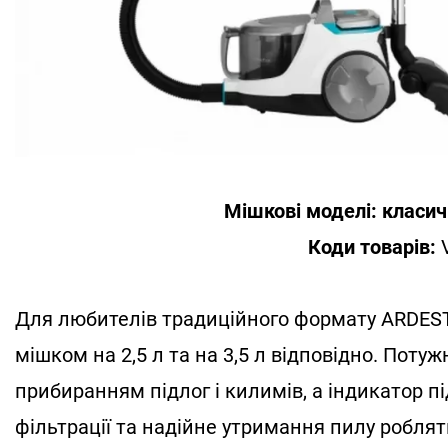
Мішкові моделі: класич
Коди товарів:
Для любителів традиційного формату ARDEST
мішком на 2,5 л та на 3,5 л відповідно. Потуж
прибиранням підлог і килимів, а індикатор п
фільтрації та надійне утримання пилу робля