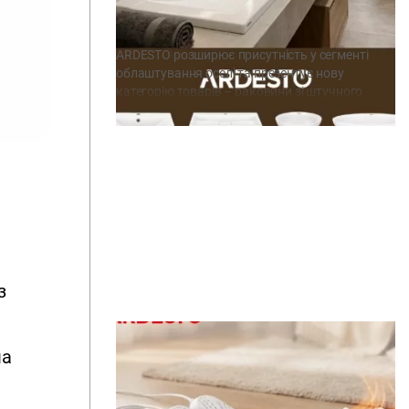
ARDESTO вже в наявності
ARDESTO розширює присутність у сегменті
облаштування оселі та презентує нову
категорію товарів – раковини зі штучного
каменю. Виробництво продукції зосереджено в
Україні, на потужностях заводу «Адамант».
Таке рішення дає змогу поєднувати
європейські стандарти з локальною
експертизою, пропонуючи з-поміж іншого
найкращу ціну на ринку в сегменті виробів із
композитних матеріалів. У першій лінійці лише
актуальні моделі, […]
з
ма
Весняний must-have: сушарки для
взуття ARDESTO з функцією
озонування