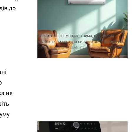
дів до
Побутові кондиціонери ARDESTO
2026: огляд оновленого каталогу
кліматичних рішень
Спекотне літо, морозна зима, підвищена
вологість чи нестача свіжого повітря можуть
спричинити дискомфорт. Тому дуже важливо
заздалегідь подбати про комфортні умови в
приміщенні. В оновленому асортименті
кліматичного обладнання ARDESTO є пристрої,
нні
які допоможуть створити оптимальний
мікроклімат в оселі за будь-якої погоди. Спліт-
о
системи: від базових до витривалих Спліт-
системи ARDESTO поділено на чотири основні
ка не
серії – CoolAir, […]
віть
муму