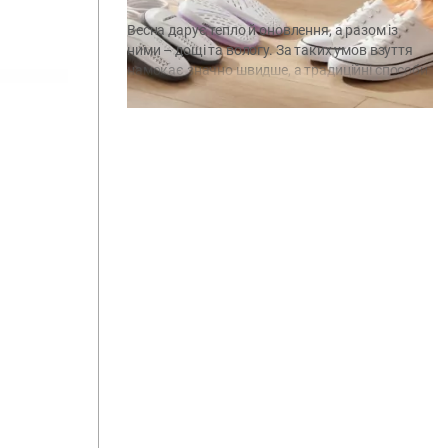
Весна дарує тепло й оновлення, а разом із
ними – дощі та вологу. За таких умов взуття
намокає значно швидше, а традиційні способи
сушіння потребують багато часу й не завжди
дають бажаний результат. Волога всередині
може спричиняти неприємний запах і
створювати середовище для розвитку
бактерій. Тому навесні особливо доречні
компактні електричні сушарки, які швидко та
[…]