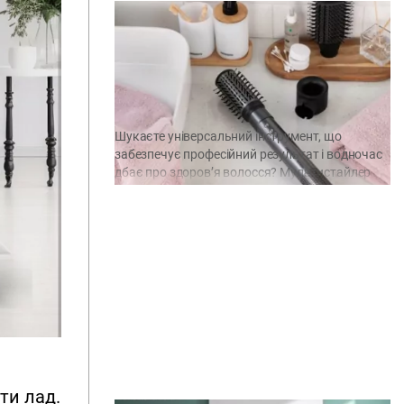
Щодня – новий стиль:
мультистайлер ARDESTO дарує
широкі можливості для
експериментів із зачісками
Шукаєте універсальний інструмент, що
забезпечує професійний результат і водночас
дбає про здоров’я волосся? Мультистайлер
ARDESTO серії Stein поєднує функції відразу
кількох пристроїв і робить укладання швидким
і безпечним. Один за всіх ARDESTO Stein –
справжній технологічний прорив у сфері
догляду за волоссям. Один новочасний
пристрій замінює кілька інструментів: фен,
плойку, праску для вирівнювання, брашинг і […]
ти лад.