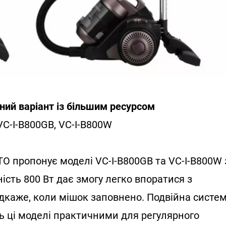
ний варіант із більшим ресурсом
VC-I-B800GB, VC-I-B800W
O пропонує моделі VC-I-B800GB та VC-I-B800W 
ність 800 Вт дає змогу легко впоратися з
ідкаже, коли мішок заповнено. Подвійна систе
ть ці моделі практичними для регулярного