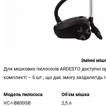
Змінні мішк
Для мішкових пилососів ARDESTO доступні ор
комплекті – 5 шт., що дає змогу заздалегідь 
Модель пилососа
Об’єм мішка
VC-I-B800GB
2,5 л