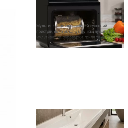
Мультипечі ARDESTO: поєднання
духовки, пароварки, мультиварки
та гриля
Мультипіч – це інноваційний кухонний
пристрій, який об’єднує функції духової шафи,
мультиварки, пароварки, гриля та ще кількох
пристроїв. Цей помічник стане вдалим
вибором для тих, хто цінує зручність,
багатофункціо­нальність і здоровий спосіб
приготування їжі. Сучасний ритм життя
надзвичайно швидкий, тому кожен прагне
максимальної ефективності та зручності в
побуті. З огляду на це ARDESTO пропонує
мультипечі […]
Естетика каменю та українська
майстерність: умивальники