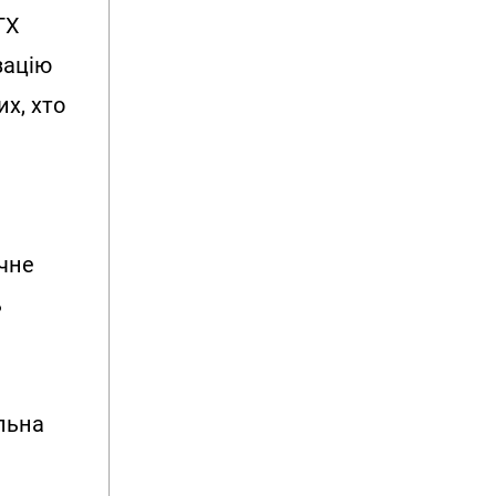
TX
зацію
х, хто
чне
ь
льна