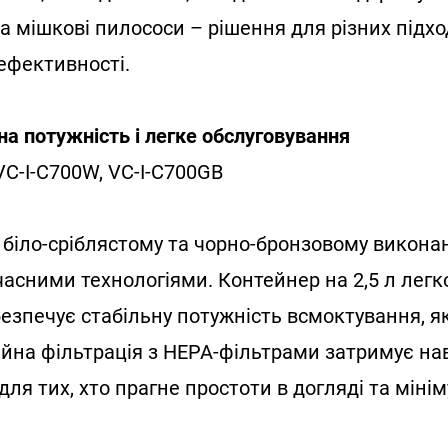
а мішкові пилососи – рішення для різних підхо
ефективності.
на потужність і легке обслуговування
VC-I-C700W, VC-I-C700GB
 біло-сріблястому та чорно-бронзовому викона
часними технологіями. Контейнер на 2,5 л легк
езпечує стабільну потужність всмоктування, я
ійна фільтрація з НЕРА-фільтрами затримує на
для тих, хто прагне простоти в догляді та міні