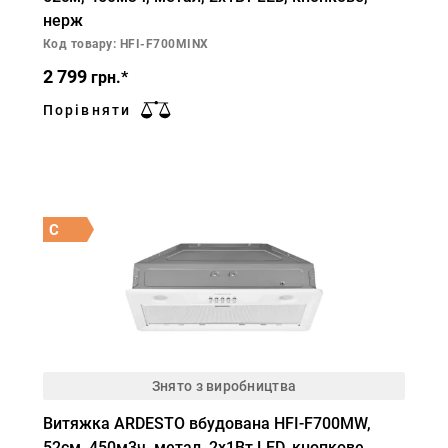
нерж
Код товару: HFI-F700MINX
2 799
грн.*
Порівняти
C
Знято з виробництва
Витяжка ARDESTO вбудована HFI-F700MW,
52см, 450м3ч, метал, 2х1Вт LED, кнопкове,