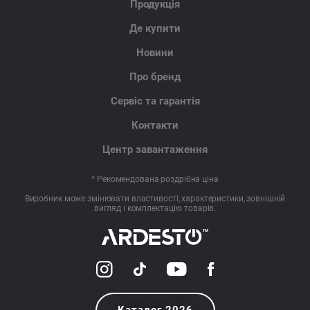
Продукція
Де купити
Новини
Про бренд
Сервіс та гарантія
Контакти
Центр завантаження
* Рекомендована роздрібна ціна
Виробник може змінювати властивості, характеристики, зовнішній
вигляд і комплектацію товарів.