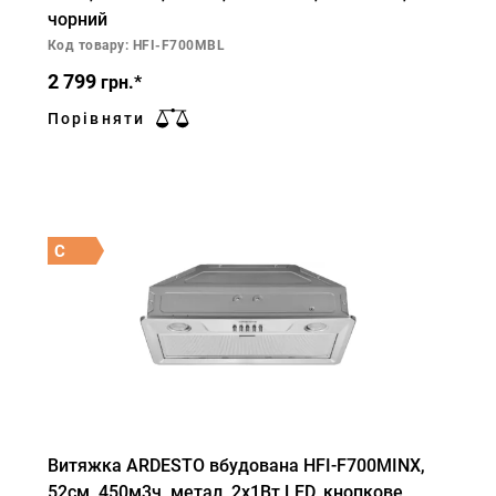
чорний
Код товару: HFI-F700MBL
2 799
грн.*
Порівняти
C
Витяжка ARDESTO вбудована HFI-F700MINX,
52см, 450м3ч, метал, 2х1Вт LED, кнопкове,