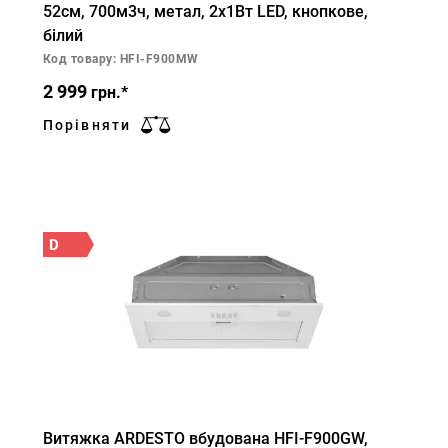
52см, 700м3ч, метал, 2х1Вт LED, кнопкове,
білий
Код товару: HFI-F900MW
2 999
грн.*
Порівняти
D
Витяжка ARDESTO вбудована HFI-F900GW,