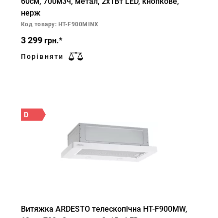
60см, 700м3ч, метал, 2х1Вт LED, кнопкове,
нерж
Код товару: HT-F900MINX
3 299
грн.*
Порівняти
D
Витяжка ARDESTO телескопічна HT-F900MW,