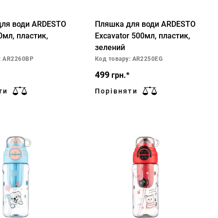
для води ARDESTO
Пляшка для води ARDESTO
0мл, пластик,
Excavator 500мл, пластик,
зелений
: AR2260BP
Код товару: AR2250EG
499
грн.*
ти
Порівняти