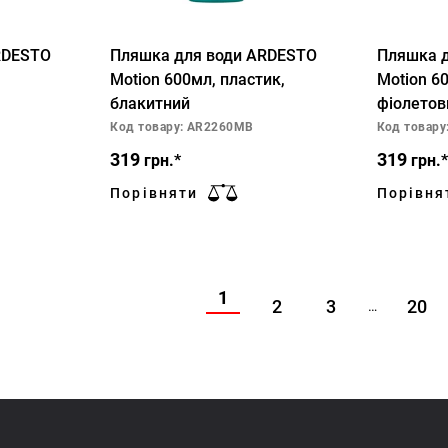
RDESTO
Пляшка для води ARDESTO
Пляшка 
Motion 600мл, пластик,
Motion 6
блакитний
фіолетов
Код товару: AR2260MB
Код товар
319
319
грн.*
грн.*
Порівняти
Порівня
1
2
3
20
…