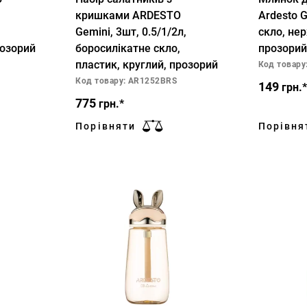
кришками ARDESTO
Ardesto G
Gemini, 3шт, 0.5/1/2л,
скло, не
розорий
боросилікатне скло,
прозорий
пластик, круглий, прозорий
Код товару
Код товару: AR1252BRS
149
грн.*
775
грн.*
Порівняти
Порівня