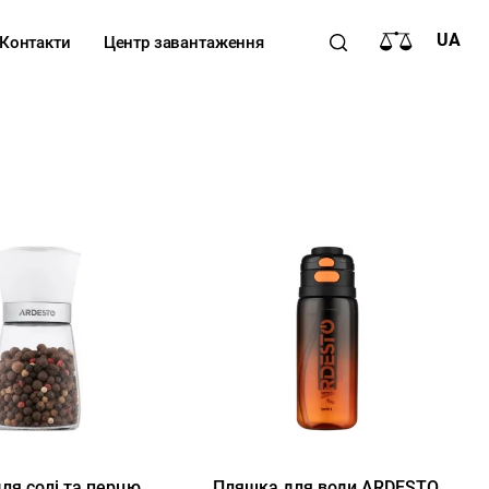
UA
Контакти
Центр завантаження
ля солі та перцю
Пляшка для води ARDESTO