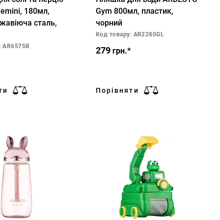
emini, 180мл,
Gym 800мл, пластик,
ржавіюча сталь,
чорний
Код товару: AR2280GL
: AR6575B
279
грн.*
ти
Порівняти