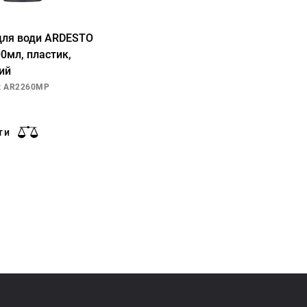
для води ARDESTO
00мл, пластик,
ий
у: AR2260MP
ти