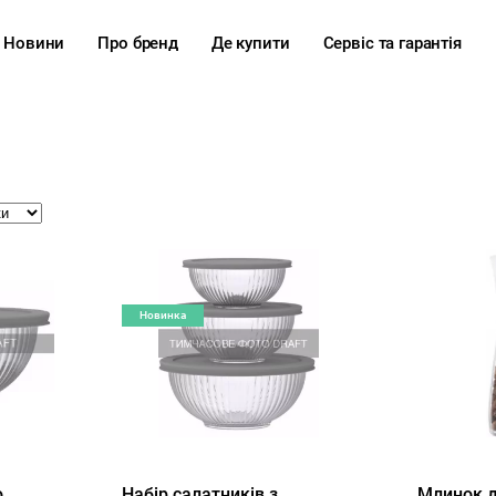
Новини
Про бренд
Де купити
Сервіс та гарантія
Новинка
ю
Набір салатників з
Млинок д