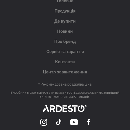
Головна
Продукція
Де купити
Новини
Про бренд
Сервіс та гарантія
Контакти
Центр завантаження
* Рекомендована роздрібна ціна
Виробник може змінювати властивості, характеристики, зовнішній
вигляд і комплектацію товарів.