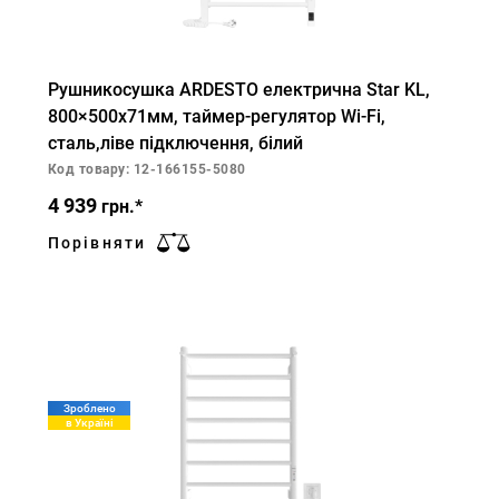
Рушникосушка ARDESTO електрична Star KL,
800×500х71мм, таймер-регулятор Wi-Fi,
сталь,ліве підключення, білий
Код товару: 12-166155-5080
4 939
грн.*
Порівняти
Зроблено
в Україні