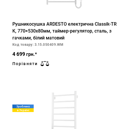
Рушникосушка ARDESTO електрична Classik-TR
K, 770×530х80мм, таймер-регулятор, сталь, з
гачками, білий матовий
Код товару: 3.15.050409.WM
4 699
грн.*
Порівняти
Зроблено
в Україні