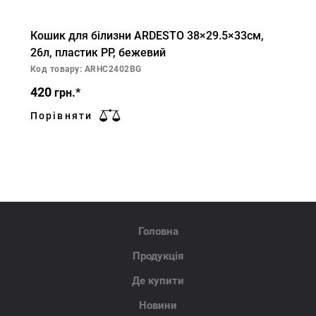
Кошик для білизни ARDESTO 38×29.5×33см,
26л, пластик PP, бежевий
Код товару: ARHC2402BG
420
грн.*
Порівняти
Головна
Продукція
Де купити
Новини