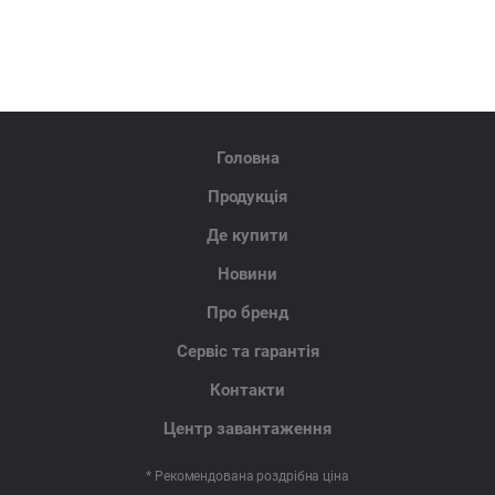
Головна
Продукція
Де купити
Новини
Про бренд
Сервіс та гарантія
Контакти
Центр завантаження
* Рекомендована роздрібна ціна