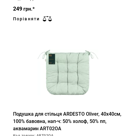
249
грн.*
Порівняти
Подушка для стільця ARDESTO Oliver, 40х40см,
100% бавовна, нап-ч: 50% холоф, 50% пп,
аквамарин ART02OA
Код товару: ART02OA