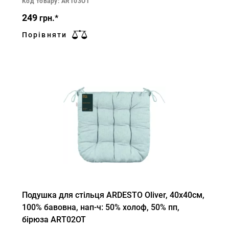
Код товару: ART03OT
249
грн.*
Порівняти
Подушка для стільця ARDESTO Oliver, 40х40см,
100% бавовна, нап-ч: 50% холоф, 50% пп,
бірюза ART02OT