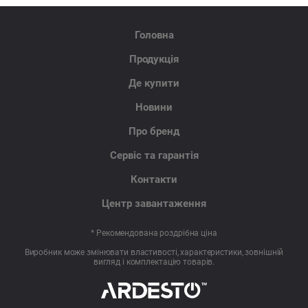
Головна
Продукція
Де купити
Новини
Про бренд
Сервіс та гарантія
Контакти
Центр завантаження
* Рекомендована роздрібна ціна
Виробник може змінювати властивості, характеристики, зовнішній
вигляд і комплектацію товарів.