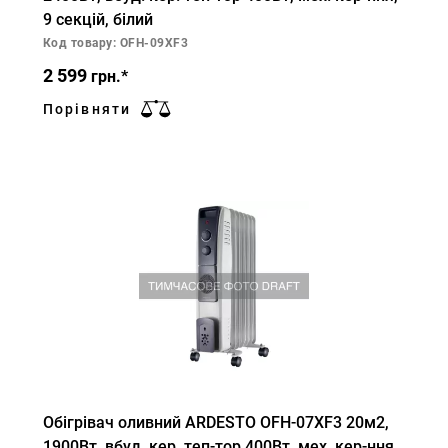
9 секцій, білий
Код товару: OFH-09XF3
2 599
грн.*
Порівняти
Обігрівач оливний ARDESTO OFH-07XF3 20м2,
1900Вт, вбуд. кер. теп-тор 400Вт, мех. кер-ння,