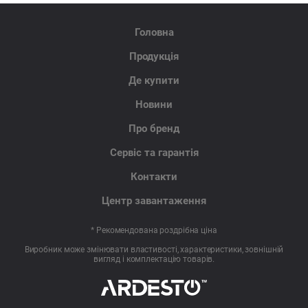
Головна
Продукція
Де купити
Новини
Про бренд
Сервіс та гарантія
Контакти
Центр завантаження
* Рекомендована роздрібна ціна
Виробник може змінювати властивості, характеристики, зовнішній
вигляд і комплектацію товарів.