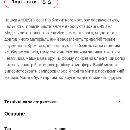
Порівняти
Чашка ARDESTO серії Pio блакитного кольору поєднує стиль,
надійність і практичність. Об’єм виробу становить 430 мл.
Модель виготовлено з кераміки – екологічного, міцного та
довговічного матеріалу, який забезпечить тривалий термін
слугування. Крім того, кераміка довго зберігає напій гарячим і
не вбирає запахів, тому смак напою завжди залишатиметься
незмінним. Чашка має зручну форму, яскравий блакитний колір
поліпшує настрій і створює радісну атмосферу. Виріб можна
використовувати в мікрохвильовій печі та мити в посудомийній
машині. Чашка буде гарним подарунком для близьких і друзів.
Технічні характеристики
Основне
Тип
чашка