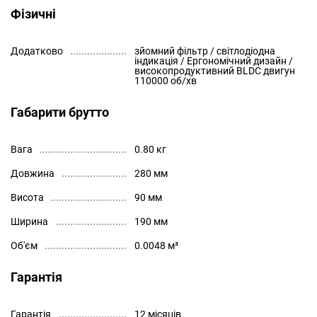
Фізичні
Додатково
зйомний фільтр / світлодіодна
індикація / Ергономічний дизайн /
високопродуктивний BLDC двигун
110000 об/хв
Габарити брутто
Вага
0.80 кг
Довжина
280 мм
Висота
90 мм
Ширина
190 мм
Об'єм
0.0048 м³
Гарантія
Гарантія
12 місяців