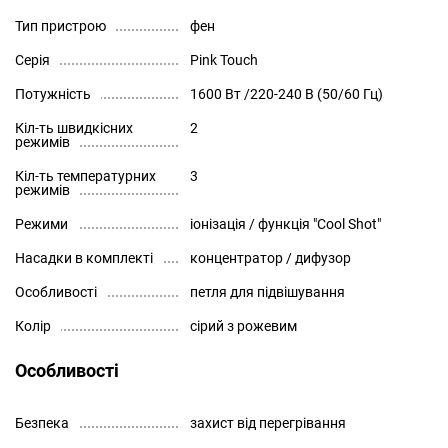
Тип пристрою
фен
Серія
Pink Touch
Потужність
1600 Вт /220-240 В (50/60 Гц)
Кіл-ть швидкісних
2
режимів
Кіл-ть температурних
3
режимів
Режими
іонізація / функція "Cool Shot"
Насадки в комплекті
концентратор / дифузор
Особливості
петля для підвішування
Колір
сірий з рожевим
Особливості
Безпека
захист від перегрівання