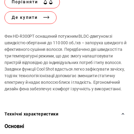
Порівняти
Де купити
Фен HD-R300PT оснащений потужним BLDC-двигуном зі
швидкістю обертання до 110 000 об./хв – запорука швидкого й
ефективного сушіння волосся. Передбачено дві швидкості та
три температурні режими, що дає змогу налаштовувати
пристрій відповідно до індивідуальних потреб і типу волосся.
Завдяки функції Cool Shot вдасться легко зафіксувати зачіску,
тоді як технологія іонізації допомагає зменшити статичну
електрику й надає волоссю блиск і гладкість. Ергономічний
дизайн фена забезпечує комфорт і зручність у використанні.
Технічні характеристики
Основні