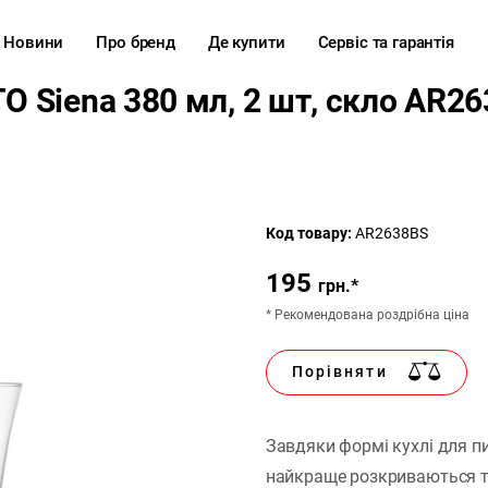
Новини
Про бренд
Де купити
Сервіс та гарантія
O Siena 380 мл, 2 шт, скло AR2
Код товару:
AR2638BS
195
грн.*
* Рекомендована роздрібна ціна
Порівняти
Завдяки формі кухлі для пи
найкраще розкриваються та