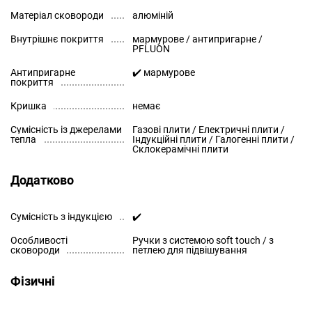
Матеріал сковороди
алюміній
Внутрішнє покриття
мармурове / антипригарне /
PFLUON
Антипригарне
✔️ мармурове
покриття
Кришка
немає
Сумісність із джерелами
Газові плити / Електричні плити /
тепла
Індукційні плити / Галогенні плити /
Склокерамічні плити
Додатково
Сумісність з індукцією
✔️
Особливості
Ручки з системою soft touch / з
сковороди
петлею для підвішування
Фізичні